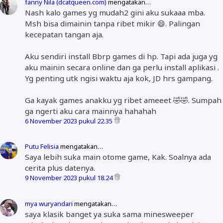
fanny Nila (dcatqueen.com)
mengatakan…
Nash kalo games yg mudah2 gini aku sukaaa mba.
Msh bisa dimainin tanpa ribet mikir 😄. Palingan
kecepatan tangan aja.
Aku sendiri install Bbrp games di hp. Tapi ada juga yg
aku mainin secara online dan ga perlu install aplikasi .
Yg penting utk ngisi waktu aja kok, JD hrs gampang.
Ga kayak games anakku yg ribet ameeet 🤣🤣. Sumpah
ga ngerti aku cara mainnya hahahah
6 November 2023 pukul 22.35
Putu Felisia
mengatakan…
Saya lebih suka main otome game, Kak. Soalnya ada
cerita plus datenya.
9 November 2023 pukul 18.24
mya wuryandari
mengatakan…
saya klasik banget ya suka sama minesweeper