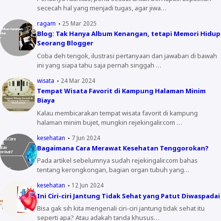
sececah hal yang menjadi tugas, agar jiwa…
ragam
25 Mar 2025
Blog: Tak Hanya Album Kenangan, tetapi Memori Hidup
Seorang Blogger
Coba deh tengok, ilustrasi pertanyaan dan jawaban di bawah
ini yang siapa tahu saja pernah singgah …
wisata
24 Mar 2024
Tempat Wisata Favorit di Kampung Halaman Minim
Biaya
Kalau membicarakan tempat wisata favorit di kampung
halaman minim bujet, mungkin rejekingalir.com …
kesehatan
7 Jun 2024
Bagaimana Cara Merawat Kesehatan Tenggorokan?
Pada artikel sebelumnya sudah rejekingalir.com bahas
tentang kerongkongan, bagian organ tubuh yang…
kesehatan
12 Jun 2024
Ini Ciri-ciri Jantung Tidak Sehat yang Patut Diwaspadai
Bisa gak sih kita mengenali ciri-ciri jantung tidak sehat itu
seperti apa? Atau adakah tanda khusus…