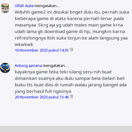
Ulfah Aulia
mengatakan…
Wduhh game2 ini disukai bnget dulu itu, pernah suka
beberapa game di atass karena pernah tenar pada
masanyaa. Skrg aja yg udah males main game krna
udah lama gk download game di hp, mungkin karna
refreshingnya lbih suka terjun ke alam langsung yaa
wkwkwk
16 November 2023 pukul 14.35
Antung apriana
mengatakan…
kayaknya game teka teki silang seru nih buat
dimainkan soalnya aku dulu sampai bela-belain beli
buku tts buat diisi di rumah walau jarang banget ada
yang berhasil full ngisinya
20 November 2023 pukul 13.46