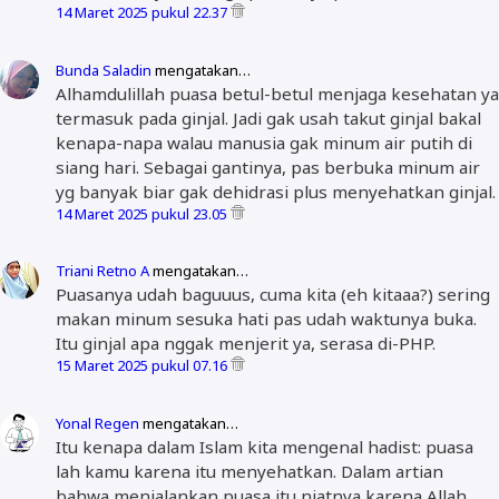
14 Maret 2025 pukul 22.37
Bunda Saladin
mengatakan…
Alhamdulillah puasa betul-betul menjaga kesehatan ya
termasuk pada ginjal. Jadi gak usah takut ginjal bakal
kenapa-napa walau manusia gak minum air putih di
siang hari. Sebagai gantinya, pas berbuka minum air
yg banyak biar gak dehidrasi plus menyehatkan ginjal.
14 Maret 2025 pukul 23.05
Triani Retno A
mengatakan…
Puasanya udah baguuus, cuma kita (eh kitaaa?) sering
makan minum sesuka hati pas udah waktunya buka.
Itu ginjal apa nggak menjerit ya, serasa di-PHP.
15 Maret 2025 pukul 07.16
Yonal Regen
mengatakan…
Itu kenapa dalam Islam kita mengenal hadist: puasa
lah kamu karena itu menyehatkan. Dalam artian
bahwa menjalankan puasa itu niatnya karena Allah