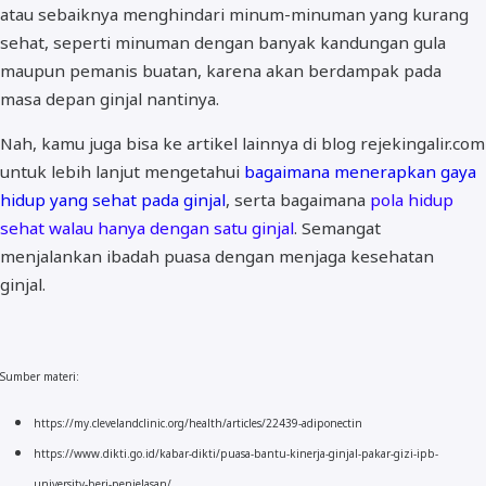
atau sebaiknya menghindari minum-minuman yang kurang
sehat, seperti minuman dengan banyak kandungan gula
maupun pemanis buatan, karena akan berdampak pada
masa depan ginjal nantinya.
Nah, kamu juga bisa ke artikel lainnya di blog rejekingalir.com
untuk lebih lanjut mengetahui
bagaimana menerapkan gaya
hidup yang sehat pada ginjal
, serta bagaimana
pola hidup
sehat walau hanya dengan satu ginjal
. Semangat
menjalankan ibadah puasa dengan menjaga kesehatan
ginjal.
Sumber materi:
https://my.clevelandclinic.org/health/articles/22439-adiponectin
https://www.dikti.go.id/kabar-dikti/puasa-bantu-kinerja-ginjal-pakar-gizi-ipb-
university-beri-penjelasan/