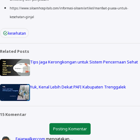
https://www.siloamhospitals.com/informasi-siloam/artikel/manfaat-puasa-untuk-
kesehatan-ginjal
kesehatan
Related Posts
Tips Jaga Kerongkongan untuk Sistem Pencernaan Sehat
Yuk, Kenal Lebih Dekat PAFI Kabupaten Trenggalek
15 Komentar
Posting Komentar
Fajarwalker.com
mengatakan…