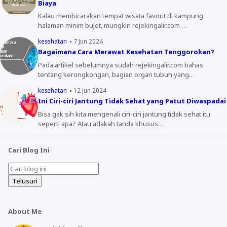
Biaya
Kalau membicarakan tempat wisata favorit di kampung
halaman minim bujet, mungkin rejekingalir.com …
kesehatan
7 Jun 2024
Bagaimana Cara Merawat Kesehatan Tenggorokan?
Pada artikel sebelumnya sudah rejekingalir.com bahas
tentang kerongkongan, bagian organ tubuh yang…
kesehatan
12 Jun 2024
Ini Ciri-ciri Jantung Tidak Sehat yang Patut Diwaspadai
Bisa gak sih kita mengenali ciri-ciri jantung tidak sehat itu
seperti apa? Atau adakah tanda khusus…
Cari Blog Ini
About Me