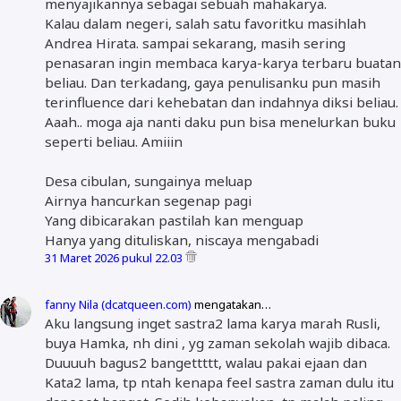
menyajikannya sebagai sebuah mahakarya.
Kalau dalam negeri, salah satu favoritku masihlah
Andrea Hirata. sampai sekarang, masih sering
penasaran ingin membaca karya-karya terbaru buatan
beliau. Dan terkadang, gaya penulisanku pun masih
terinfluence dari kehebatan dan indahnya diksi beliau.
Aaah.. moga aja nanti daku pun bisa menelurkan buku
seperti beliau. Amiiin
Desa cibulan, sungainya meluap
Airnya hancurkan segenap pagi
Yang dibicarakan pastilah kan menguap
Hanya yang dituliskan, niscaya mengabadi
31 Maret 2026 pukul 22.03
fanny Nila (dcatqueen.com)
mengatakan…
Aku langsung inget sastra2 lama karya marah Rusli,
buya Hamka, nh dini , yg zaman sekolah wajib dibaca.
Duuuuh bagus2 bangettttt, walau pakai ejaan dan
Kata2 lama, tp ntah kenapa feel sastra zaman dulu itu