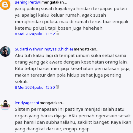
Bening Pertiwi
mengatakan…
yang paling susah kayaknya hindari terpapas polusi
ya. apalagi kalau keluar rumah, agak susah
menghindari polusi. mau di rumah terus biar enggak
ketemu polusi, tapi bosen juga heheheh
8 Mei 2024 pukul 13.52
Suciarti Wahyuningtyas (Chichie)
mengatakan…
Aku tuh kalau lagi di tempat umum suka sebal sama
orang yang gak aware dengan kesehatan orang lain.
Kita tetap harus menjaga kesehatan pernafasan juga,
makan teratur dan pola hidup sehat juga penting
sekali.
8 Mei 2024 pukul 15.30
lendyagasshi
mengatakan…
Sistem pernapasan ini pastinya menjadi salah satu
organ yang harus dijaga. AKu pernah ngerasain sesak
pas hamil dan subhanallahu, sakiiitt banget. Kaya ikan
yang diangkat dari air, engap-ngap..