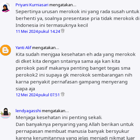
Priyani Kurniasari
mengatakan…
Sepertinya urusan merokok ini yang rada susah untuk
berhenti ya, soalnya presentase pria tidak merokok di
Indonesia ini termasuknya kecil
11 Mei 2024 pukul 14.24
Yanti Alif
mengatakan…
Kita sudah menjgaa kesehatan eh ada yang merokok
di dket kita dengan sntainya sama aja kan kita
perokok pasif makanya penting banget tegas sma
perokok2 ini supaya gk merokok sembarangan nih
karna penyakit pernafasan gampang menyerang
siapa aja
12 Mei 2024 pukul 07.51
lendyagasshi
mengatakan…
Menjaga kesehatan ini penting sekali.
Dan banyaknya penyaring yang Allah berikan untuk
pernapasan membuat manusia banyak bersyukur
karena kerumitannya yang jelas menjadi nikmat luar