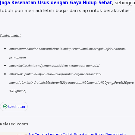
Jaga Kesehatan Usus dengan Gaya Hidup Sehat
, sehingg
tubuh pun menjadi lebih bugar dan siap untuk beraktivitas.
Sumber materi:
https://www.halodoc.com/artikel/pola-hidup-sehat-untuk-mencegah-infeksi-saluran-
pernapasan
https://hellosehat.com/pernapasan/sistem-pernapasan-manusia/
https://akupintar.id/info-pintar/-/blogs/urutan-organ-pernapasan-
manusia#:~:text=Urutan%20saluran%20pernapasan%20manusia%20yang,Paru%2Dparu
%20(pulmo)
kesehatan
Related Posts
Ini Ciri-ciri Jantung Tidak Sehat yang Patut Diwaspadai