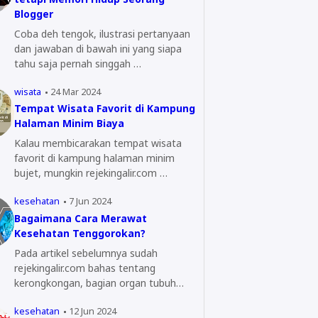
Blogger
Coba deh tengok, ilustrasi pertanyaan
dan jawaban di bawah ini yang siapa
tahu saja pernah singgah …
wisata
24 Mar 2024
Tempat Wisata Favorit di Kampung
Halaman Minim Biaya
Kalau membicarakan tempat wisata
favorit di kampung halaman minim
bujet, mungkin rejekingalir.com …
kesehatan
7 Jun 2024
Bagaimana Cara Merawat
Kesehatan Tenggorokan?
Pada artikel sebelumnya sudah
rejekingalir.com bahas tentang
kerongkongan, bagian organ tubuh
yang…
kesehatan
12 Jun 2024