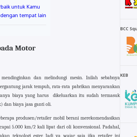
erbaik untuk Kamu
 dengan tempat lain
BCC Sq
pada Motor
KEB
 mendinginkan dan melindungi mesin. Inilah sebabnya
 tergantung jarak tempuh, rata-rata pabrikan menyarankan
asanya biaya yang harus dikeluarkan itu sudah termasuk
 dan biaya jasa ganti oli.
eberapa produsen/retailer mobil berani merekomendasikan
pai 5.000 km/2 kali lipat dari oli konvensional. Padahal,
 teknologi ester. Jadi ya wajar saja jika retailer ini