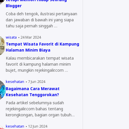
Blogger
Coba deh tengok, ilustrasi pertanyaan
dan jawaban di bawah ini yang siapa
tahu saja pernah singgah …
wisata
24 Mar 2024
Tempat Wisata Favorit di Kampung
Halaman Minim Biaya
Kalau membicarakan tempat wisata
favorit di kampung halaman minim
bujet, mungkin rejekingalir.com …
kesehatan
7 Jun 2024
Bagaimana Cara Merawat
Kesehatan Tenggorokan?
Pada artikel sebelumnya sudah
rejekingalir.com bahas tentang
kerongkongan, bagian organ tubuh
yang…
kesehatan
12 Jun 2024