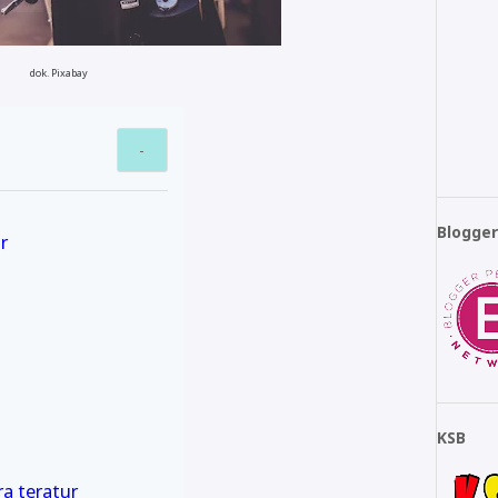
dok. Pixabay
Blogge
r
KSB
ra teratur