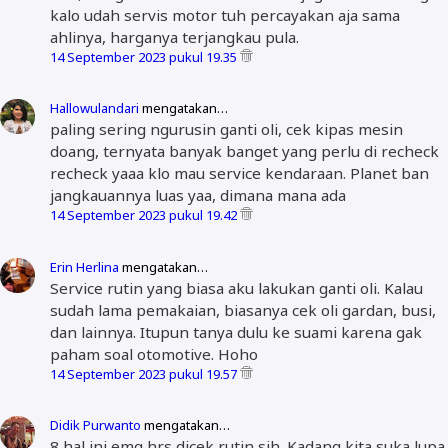
kalo udah servis motor tuh percayakan aja sama
ahlinya, harganya terjangkau pula.
14 September 2023 pukul 19.35
Hallowulandari
mengatakan…
paling sering ngurusin ganti oli, cek kipas mesin
doang, ternyata banyak banget yang perlu di recheck
recheck yaaa klo mau service kendaraan. Planet ban
jangkauannya luas yaa, dimana mana ada
14 September 2023 pukul 19.42
Erin Herlina
mengatakan…
Service rutin yang biasa aku lakukan ganti oli. Kalau
sudah lama pemakaian, biasanya cek oli gardan, busi,
dan lainnya. Itupun tanya dulu ke suami karena gak
paham soal otomotive. Hoho
14 September 2023 pukul 19.57
Didik Purwanto
mengatakan…
8 hal ini emg hrs dicek rutin sih. Kadang kita suka lupa.