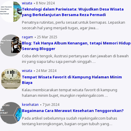
wisata
8 Nov 2024
Teknologi dalam Pariwisata: Wujudkan Desa Wisata
yang Berkelanjutan Bersama Reza Permadi
Penatnya rutinitas, perlu sesaat untuk bernapas. Lepaskan
sececah hal yang menjadi tugas, agar jiwa…
ragam
25 Mar 2025
Blog: Tak Hanya Album Kenangan, tetapi Memori Hidup
Seorang Blogger
Coba deh tengok, ilustrasi pertanyaan dan jawaban di bawah
ini yang siapa tahu saja pernah singgah …
wisata
24 Mar 2024
Tempat Wisata Favorit di Kampung Halaman Minim
Biaya
Kalau membicarakan tempat wisata favorit di kampung
halaman minim bujet, mungkin rejekingalir.com …
kesehatan
7 Jun 2024
Bagaimana Cara Merawat Kesehatan Tenggorokan?
Pada artikel sebelumnya sudah rejekingalir.com bahas
tentang kerongkongan, bagian organ tubuh yang…