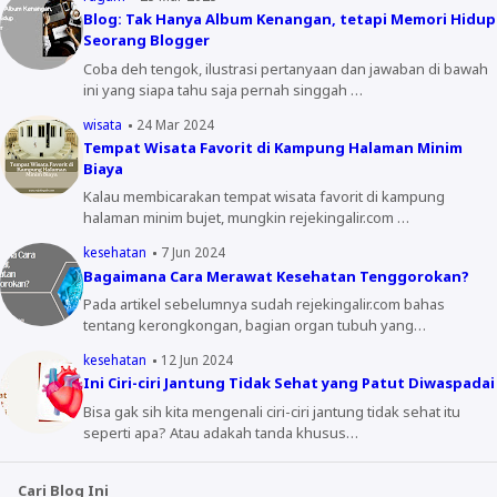
Blog: Tak Hanya Album Kenangan, tetapi Memori Hidup
Seorang Blogger
Coba deh tengok, ilustrasi pertanyaan dan jawaban di bawah
ini yang siapa tahu saja pernah singgah …
wisata
24 Mar 2024
Tempat Wisata Favorit di Kampung Halaman Minim
Biaya
Kalau membicarakan tempat wisata favorit di kampung
halaman minim bujet, mungkin rejekingalir.com …
kesehatan
7 Jun 2024
Bagaimana Cara Merawat Kesehatan Tenggorokan?
Pada artikel sebelumnya sudah rejekingalir.com bahas
tentang kerongkongan, bagian organ tubuh yang…
kesehatan
12 Jun 2024
Ini Ciri-ciri Jantung Tidak Sehat yang Patut Diwaspadai
Bisa gak sih kita mengenali ciri-ciri jantung tidak sehat itu
seperti apa? Atau adakah tanda khusus…
Cari Blog Ini