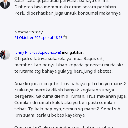
Salah satu gejala atau penyakit bahaya sih ini.
Diabetes bisa membunuh orang secara perlahan.
Perlu diperhatikan juga untuk konsumsi makannya
Newsartstory
21 Oktober 2024 pukul 18.53
fanny Nila (dcatqueen.com)
mengatakan…
Oh jadi sifatnya sukarela ya mba. Bagus sih,
memberikan penyuluhan kepada generasi muda skr
terutama ttg bahaya gula yg berujung diabetes.
Anakku juga diingetin trus bahaya gula dan yg manis2.
Makanya mereka diksh banyak kegiatan supaya
bergerak. Ga cuma diem di rumah. Trus makanan juga.
Cemilan di rumah kalok aku yg beli pasti cemilan
sehat. Tp kalo papinya, semua yg manis2. Sebel sih.
Krn suami terlalu bebas kayaknya.
Cuma pelan2 aku reminder trus, bahaya diabetes