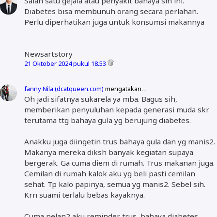
Salah satu gejala atau penyakit bahaya sih ini.
Diabetes bisa membunuh orang secara perlahan.
Perlu diperhatikan juga untuk konsumsi makannya
Newsartstory
21 Oktober 2024 pukul 18.53
fanny Nila (dcatqueen.com)
mengatakan…
Oh jadi sifatnya sukarela ya mba. Bagus sih,
memberikan penyuluhan kepada generasi muda skr
terutama ttg bahaya gula yg berujung diabetes.
Anakku juga diingetin trus bahaya gula dan yg manis2.
Makanya mereka diksh banyak kegiatan supaya
bergerak. Ga cuma diem di rumah. Trus makanan juga.
Cemilan di rumah kalok aku yg beli pasti cemilan
sehat. Tp kalo papinya, semua yg manis2. Sebel sih.
Krn suami terlalu bebas kayaknya.
Cuma pelan2 aku reminder trus, bahaya diabetes