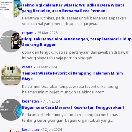
Teknologi dalam Pariwisata: Wujudkan Desa Wisata
yang Berkelanjutan Bersama Reza Permadi
Penatnya rutinitas, perlu sesaat untuk bernapas. Lepaskan
sececah hal yang menjadi tugas, agar jiwa…
ragam
25 Mar 2025
Blog: Tak Hanya Album Kenangan, tetapi Memori Hidup
Seorang Blogger
Coba deh tengok, ilustrasi pertanyaan dan jawaban di bawah
ini yang siapa tahu saja pernah singgah …
wisata
24 Mar 2024
Tempat Wisata Favorit di Kampung Halaman Minim
Biaya
Kalau membicarakan tempat wisata favorit di kampung
halaman minim bujet, mungkin rejekingalir.com …
kesehatan
7 Jun 2024
Bagaimana Cara Merawat Kesehatan Tenggorokan?
Pada artikel sebelumnya sudah rejekingalir.com bahas
tentang kerongkongan, bagian organ tubuh yang…
kesehatan
12 Jun 2024