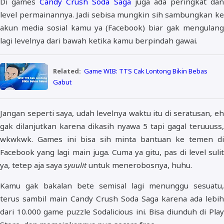
Di games
Candy Crush Soda Saga
juga ada peringkat da
level permainannya. Jadi sebisa mungkin sih sambungkan ke
akun media sosial kamu ya (Facebook) biar gak mengulang
lagi levelnya dari bawah ketika kamu berpindah gawai.
Related:
Game WIB: TTS Cak Lontong Bikin Bebas
Gabut
Jangan seperti saya, udah levelnya waktu itu di seratusan, eh
gak dilanjutkan karena dikasih nyawa 5 tapi gagal teruuuss,
wkwkwk. Games ini bisa sih minta bantuan ke temen di
Facebook yang lagi main juga. Cuma ya gitu, pas di level sulit
ya, tetep aja saya
syuulit
untuk menerobosnya, huhu.
Kamu gak bakalan bete semisal lagi menunggu sesuatu,
terus sambil main Candy Crush Soda Saga karena ada lebih
dari 10.000 game puzzle Sodalicious ini. Bisa diunduh di Play