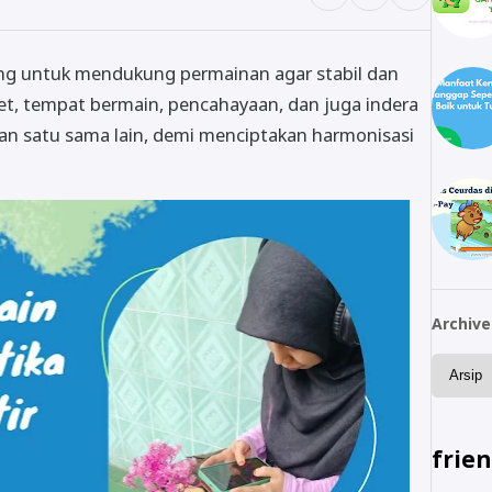
ng untuk mendukung permainan agar stabil dan
rnet, tempat bermain, pencahayaan, dan juga indera
tan satu sama lain, demi menciptakan harmonisasi
Archive
frie