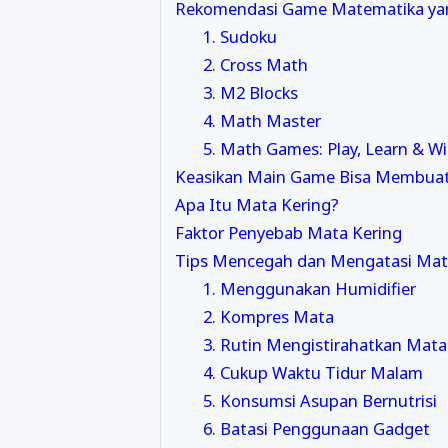
Rekomendasi Game Matematika ya
1. Sudoku
2. Cross Math
3. M2 Blocks
4. Math Master
5. Math Games: Play, Learn & W
Keasikan Main Game Bisa Membuat
Apa Itu Mata Kering?
Faktor Penyebab Mata Kering
Tips Mencegah dan Mengatasi Mat
1. Menggunakan Humidifier
2. Kompres Mata
3. Rutin Mengistirahatkan Mata
4. Cukup Waktu Tidur Malam
5. Konsumsi Asupan Bernutrisi
6. Batasi Penggunaan Gadget