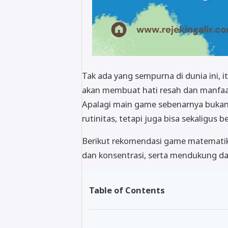
Tak ada yang sempurna di dunia ini, i
akan membuat hati resah dan manfaat
Apalagi main game sebenarnya bukan 
rutinitas, tetapi juga bisa sekaligus 
Berikut rekomendasi game matematik
dan konsentrasi, serta mendukung da
Table of Contents