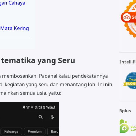
gan Cahaya
k Mata Kering
tematika yang Seru
Intelli
an membosankan. Padahal kalau pendekatannya
di kegiatan yang seru dan menantang loh. Ini nih
mainkan semua usia, yaitu:
Bplus