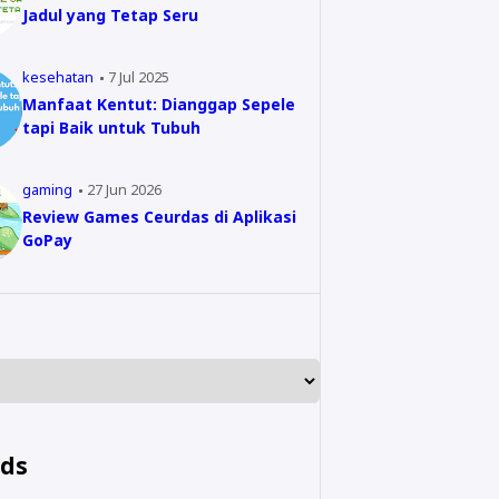
Jadul yang Tetap Seru
kesehatan
7 Jul 2025
Manfaat Kentut: Dianggap Sepele
tapi Baik untuk Tubuh
gaming
27 Jun 2026
Review Games Ceurdas di Aplikasi
GoPay
nds