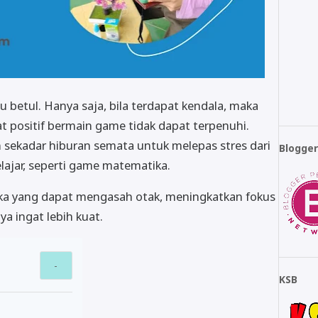
tu betul. Hanya saja, bila terdapat kendala, maka
 positif bermain game tidak dapat terpenuhi.
sekadar hiburan semata untuk melepas stres dari
Blogge
belajar, seperti game matematika.
a yang dapat mengasah otak, meningkatkan fokus
ya ingat lebih kuat.
KSB