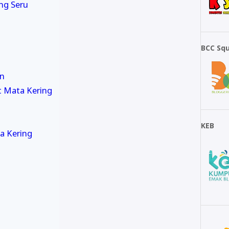
ng Seru
BCC Sq
in
 Mata Kering
KEB
a Kering