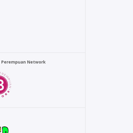
r Perempuan Network