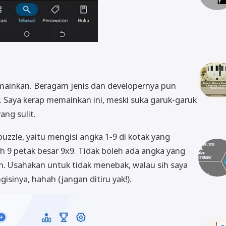
mainkan. Beragam jenis dan developernya pun
e. Saya kerap memainkan ini, meski suka garuk-garuk
ang sulit.
zzle, yaitu mengisi angka 1-9 di kotak yang
ah 9 petak besar 9x9. Tidak boleh ada angka yang
. Usahakan untuk tidak menebak, walau sih saya
sinya, hahah (jangan ditiru yak!).