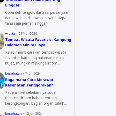
Blogger
Coba deh tengok, ilustrasi pertanyaan
dan jawaban di bawah ini yang siapa
tahu saja pernah singgah …
wisata
24 Mar 2024
Tempat Wisata Favorit di Kampung
Halaman Minim Biaya
Kalau membicarakan tempat wisata
favorit di kampung halaman minim
bujet, mungkin rejekingalir.com …
kesehatan
7 Jun 2024
Bagaimana Cara Merawat
Kesehatan Tenggorokan?
Pada artikel sebelumnya sudah
rejekingalir.com bahas tentang
kerongkongan, bagian organ tubuh
yang…
kesehatan
12 Jun 2024